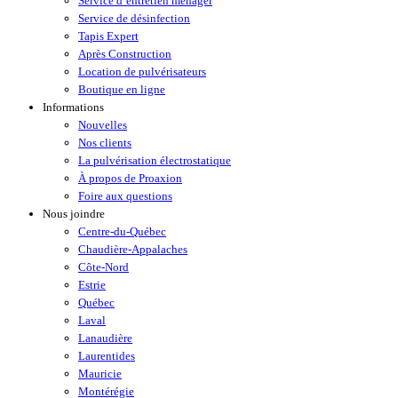
Service d’entretien ménager
Service de désinfection
Tapis Expert
Après Construction
Location de pulvérisateurs
Boutique en ligne
Informations
Nouvelles
Nos clients
La pulvérisation électrostatique
À propos de Proaxion
Foire aux questions
Nous joindre
Centre-du-Québec
Chaudière-Appalaches
Côte-Nord
Estrie
Québec
Laval
Lanaudière
Laurentides
Mauricie
Montérégie