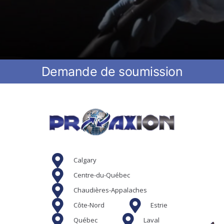
Demande de soumission
Calgary
Centre-du-Québec
Chaudières-Appalaches
Côte-Nord
Estrie
Québec
Laval